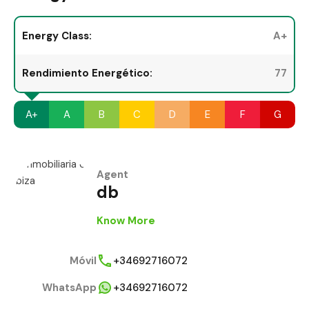
Energy Class:
A+
Rendimiento Energético:
77
A+
A
B
C
D
E
F
G
Agent
db
Know More
Móvil
+34692716072
WhatsApp
+34692716072