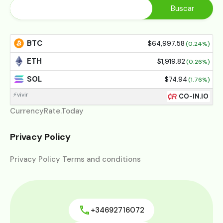
BTC
$64,997.58
(0.24%)
ETH
$1,919.82
(0.26%)
SOL
$74.94
(1.76%)
⚡vivir
CO-IN.IO
CurrencyRate.Today
Privacy Policy
Privacy Policy Terms and conditions
+34692716072