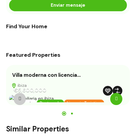
Enviar mensaje
Find Your Home
Featured Properties
Villa moderna con licencia…
T
ibiza
€5,600,000
En Venta
Destacado
Licencia Turistica
Similar Properties