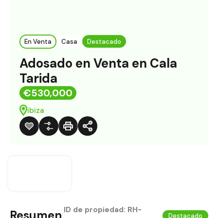
En Venta
Casa
Destacado
Adosado en Venta en Cala
Tarida
€530,000
ibiza
ID de propiedad:
RH-
Resumen
|
Destacado